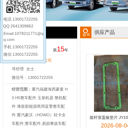
电话:13001722255
QQ:2641309862
企业档案
供应产品
Email:1078211771@q
q.com
手机:13001722255
15
钻石会员
第
年
微信:13001722255
济南寻金贸易有限公司
寻经理
女士
微信号：13001722255
经营范围：
重汽福建海西豪曼 H
3 H5整车配件 玉柴机器 整机配
件 潍柴新能源商用蓝擎整车配
件 重汽豪沃（HOWO）轻卡全
车配件,整车配件,易损事故车配
2026-08-0