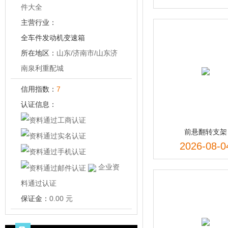
件大全
主营行业：
全车件
发动机
变速箱
驾驶室
所在地区：
底盘
山东/济南市/山东济
南泉利重配城
信用指数：
7
认证信息：
前悬翻转支架
2026-08-0
企业资
料通过认证
保证金：
0.00 元